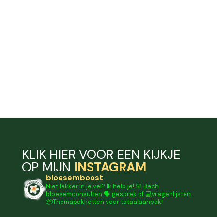
KLIK HIER VOOR EEN KIJKJE
OP MIJN
INSTAGRAM
bloesemboost
Niet lekker in je vel? Ik help je!
🌸 Bach
bloesemconsulten
🗣️ gesprek of 💻vragenlijsten.
📦Themapakketten voor totaalaanpak!