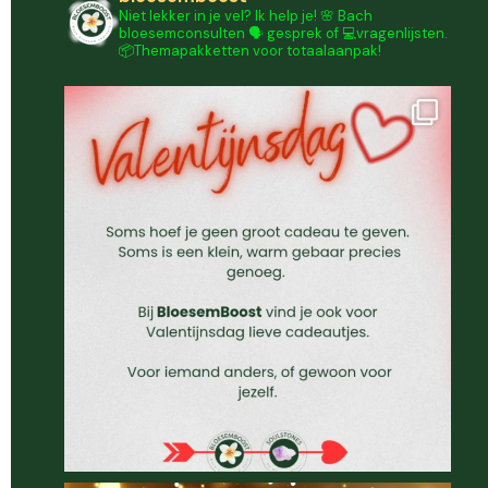
Niet lekker in je vel? Ik help je!
🌸 Bach
bloesemconsulten
🗣️ gesprek of 💻vragenlijsten.
📦Themapakketten voor totaalaanpak!