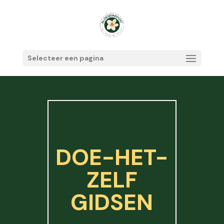
Selecteer een pagina
DOE-HET-
ZELF
GIDSEN