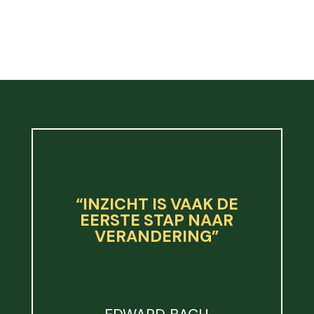
“INZICHT IS VAAK DE
EERSTE STAP NAAR
VERANDERING”