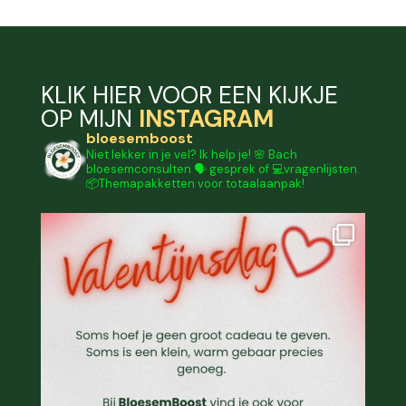
KLIK HIER VOOR EEN KIJKJE
OP MIJN
INSTAGRAM
bloesemboost
Niet lekker in je vel? Ik help je!
🌸 Bach
bloesemconsulten
🗣️ gesprek of 💻vragenlijsten.
📦Themapakketten voor totaalaanpak!